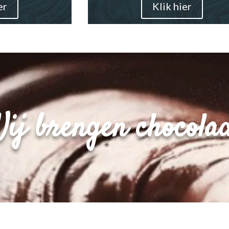
er
Klik hier
ij brengen chocolad