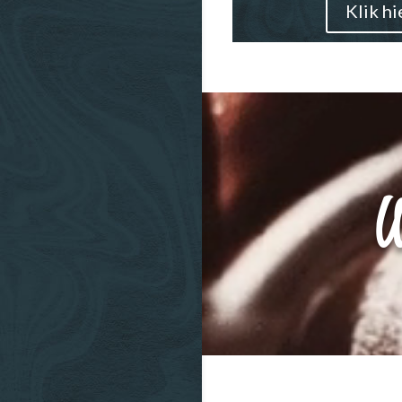
Klik hi
Videospeler
W