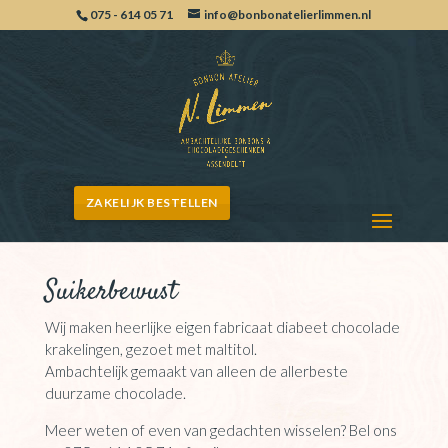
075 - 614 05 71
info@bonbonatelierlimmen.nl
ZAKELIJK BESTELLEN
Suikerbewust
Wij maken heerlijke eigen fabricaat diabeet chocolade
krakelingen, gezoet met maltitol.
Ambachtelijk gemaakt van alleen de allerbeste
duurzame chocolade.
Meer weten of even van gedachten wisselen? Bel ons