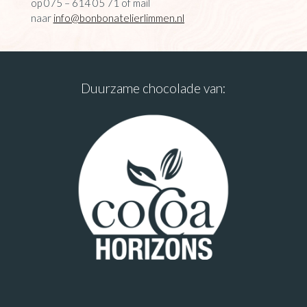
op 075 – 614 05 71 of mail
naar
info@bonbonatelierlimmen.nl
Duurzame chocolade van: