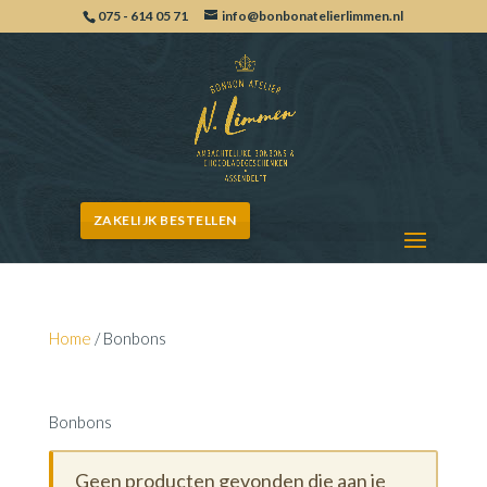
075 - 614 05 71
info@bonbonatelierlimmen.nl
ZAKELIJK BESTELLEN
Home
/ Bonbons
Bonbons
Bonbons
Geen producten gevonden die aan je