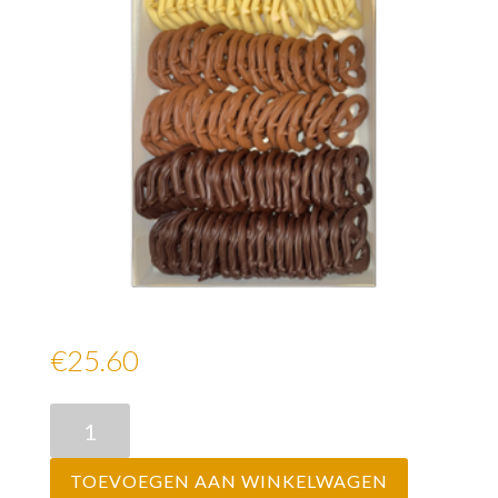
Diabeet krakelingen gesorteerd
€25.60
Diabeet
krakelingen
gesorteerd
TOEVOEGEN AAN WINKELWAGEN
aantal