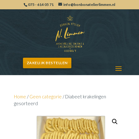
075 - 614 05 71
info@bonbonatelierlimmen.nl
ZAKELIJK BESTELLEN
Home
/
Geen categorie
/ Diabeet krakelingen
gesorteerd