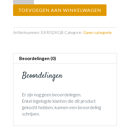
bonbons
TOEVOEGEN AAN WINKELWAGEN
2kg
B
aantal
Artikelnummer:
EKRIS2KGB
Categorie:
Geen categorie
Beoordelingen (0)
Beoordelingen
Er zijn nog geen beoordelingen.
Enkel ingelogde klanten die dit product
gekocht hebben, kunnen een beoordeling
schrijven.