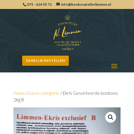
075 - 614 05 71
info@bonbonatelierlimmen.nl
ZAKELIJK BESTELLEN
Home
/
Geen categorie
/ Ekris Gesorteerde bonbons
2kg B