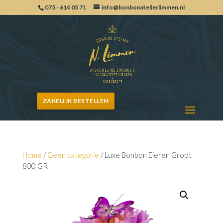
075 - 614 05 71
info@bonbonatelierlimmen.nl
ZAKELIJK BESTELLEN
Home
/
Geen categorie
/ Luxe Bonbon Eieren Groot
800 GR