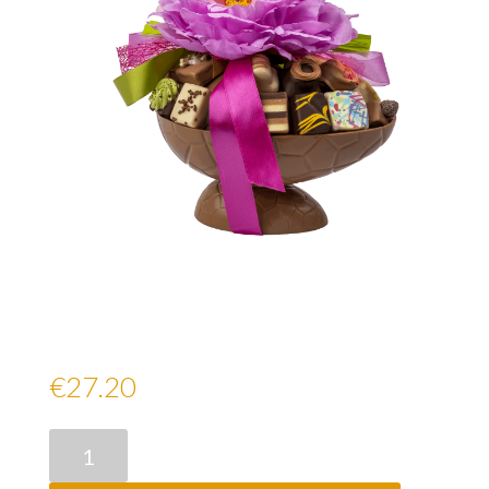
Luxe Bonbon Eieren Groot 800
GR
€
27.20
Luxe
Bonbon
Eieren