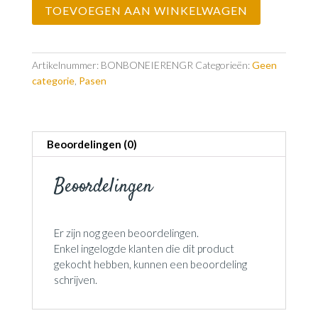
TOEVOEGEN AAN WINKELWAGEN
Groot
800
GR
aantal
Artikelnummer:
BONBONEIERENGR
Categorieën:
Geen
categorie
,
Pasen
Beoordelingen (0)
Beoordelingen
Er zijn nog geen beoordelingen.
Enkel ingelogde klanten die dit product
gekocht hebben, kunnen een beoordeling
schrijven.