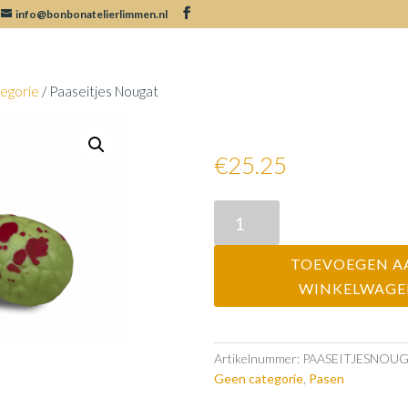
info@bonbonatelierlimmen.nl
egorie
/ Paaseitjes Nougat
Paaseitjes Nougat
€
25.25
Paaseitjes
Nougat
aantal
TOEVOEGEN A
WINKELWAG
Artikelnummer:
PAASEITJESNOU
Geen categorie
,
Pasen