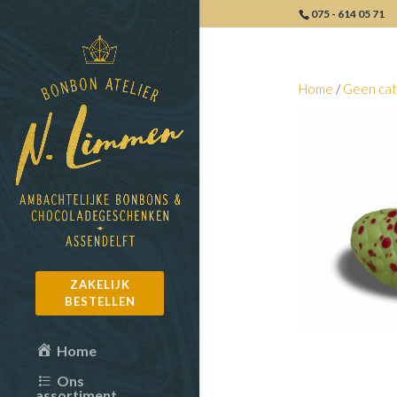
075 - 614 05 71
Home
/
Geen cat
ZAKELIJK
BESTELLEN
Home
Ons
assortiment