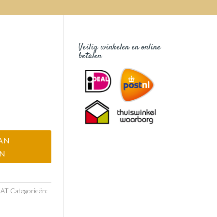
Veilig winkelen en online
betalen
AN
EN
GAT
Categorieën: