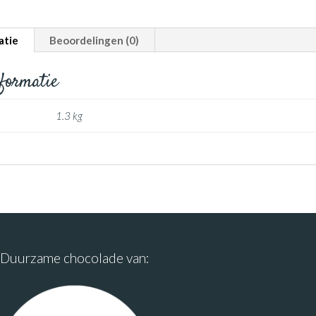
atie
Beoordelingen (0)
nformatie
1.3 kg
Duurzame chocolade van: