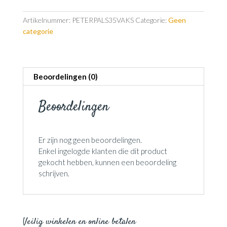
aantal
Artikelnummer:
PETERPALS35VAKS
Categorie:
Geen
categorie
Beoordelingen (0)
Beoordelingen
Er zijn nog geen beoordelingen.
Enkel ingelogde klanten die dit product
gekocht hebben, kunnen een beoordeling
schrijven.
Veilig winkelen en online betalen