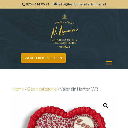
075 - 614 05 71
info@bonbonatelierlimmen.nl
ZAKELIJK BESTELLEN
Home
/
Geen categorie
/ Valentijn Harten Wit