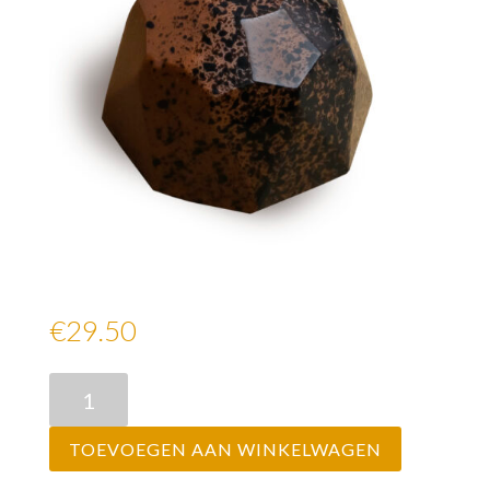
Vegan Melk Koffie
€29.50
Vegan
Melk
Koffie
TOEVOEGEN AAN WINKELWAGEN
aantal