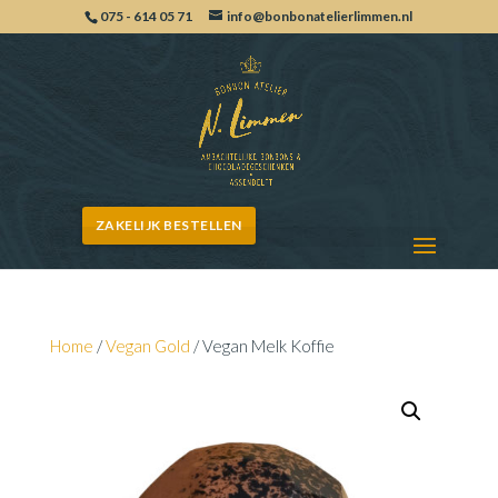
075 - 614 05 71
info@bonbonatelierlimmen.nl
ZAKELIJK BESTELLEN
Home
/
Vegan Gold
/ Vegan Melk Koffie