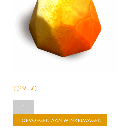
Vegan Wit Mango
€29.50
Vegan
Wit
Mango
TOEVOEGEN AAN WINKELWAGEN
aantal