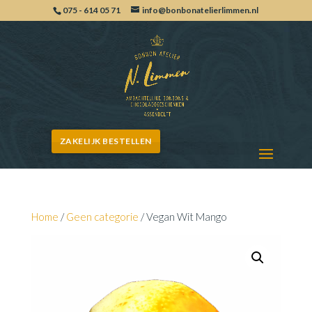
075 - 614 05 71
info@bonbonatelierlimmen.nl
ZAKELIJK BESTELLEN
Home
/
Geen categorie
/ Vegan Wit Mango