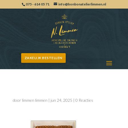
075 - 614 05 71
info@bonbonatelierlimmen.nl
ZAKELIJK BESTELLEN
Hazelnoot melk
door
limmen limmen
|
jun 24, 2025
|
0 Reacties