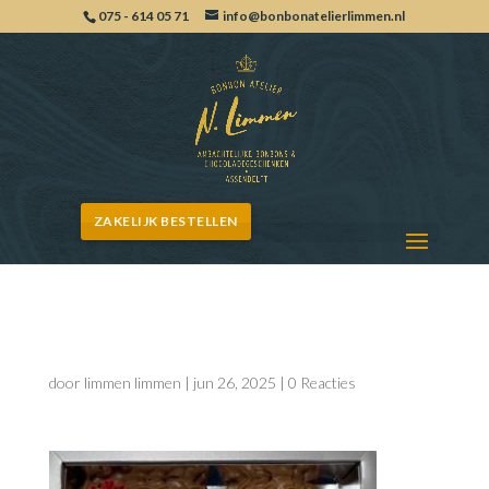
075 - 614 05 71
info@bonbonatelierlimmen.nl
ZAKELIJK BESTELLEN
cijfers
door
limmen limmen
|
jun 26, 2025
|
0 Reacties