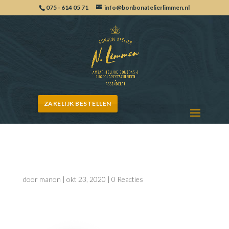
075 - 614 05 71
info@bonbonatelierlimmen.nl
ZAKELIJK BESTELLEN
006-bonbonV3
door
manon
|
okt 23, 2020
|
0 Reacties