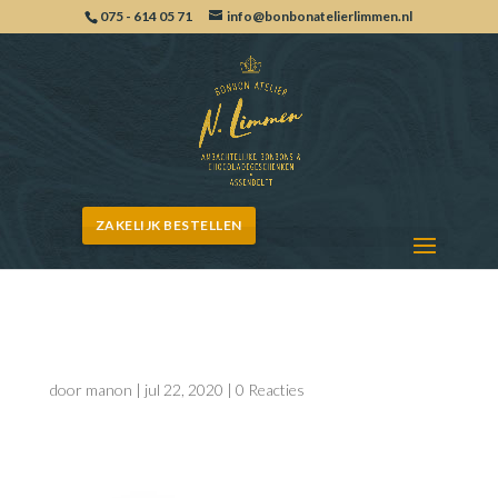
075 - 614 05 71
info@bonbonatelierlimmen.nl
ZAKELIJK BESTELLEN
010-A–AMARENA
door
manon
|
jul 22, 2020
|
0 Reacties