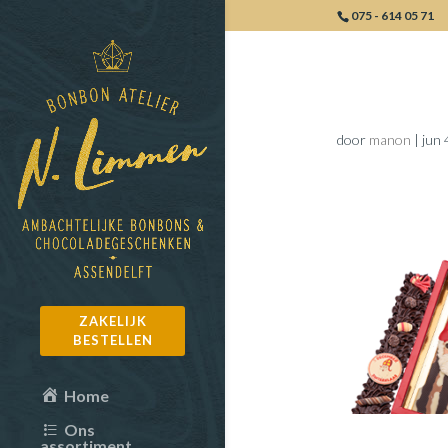
075 - 614 05 71
Seizoen_b
door
manon
|
jun 
ZAKELIJK
BESTELLEN
Home
Ons
assortiment