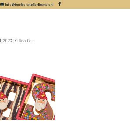
info@bonbonatelierlimmen.nl
utton
4, 2020
|
0 Reacties