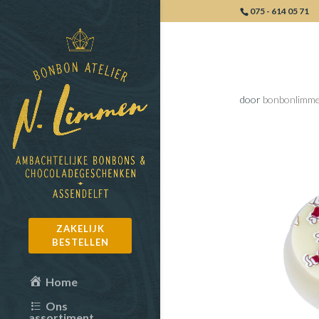
075 - 614 05 71
Kerstbon
door
bonbonlimm
ZAKELIJK
BESTELLEN
Home
Ons
assortiment