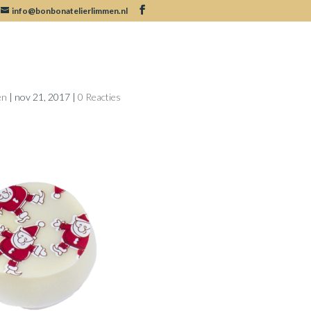
info@bonbonatelierlimmen.nl
bon
en
|
nov 21, 2017
|
0 Reacties