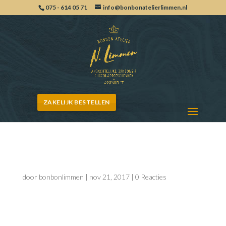
075 - 614 05 71
info@bonbonatelierlimmen.nl
ZAKELIJK BESTELLEN
Kleine kerstkrans Limmen
door
bonbonlimmen
|
nov 21, 2017
|
0 Reacties