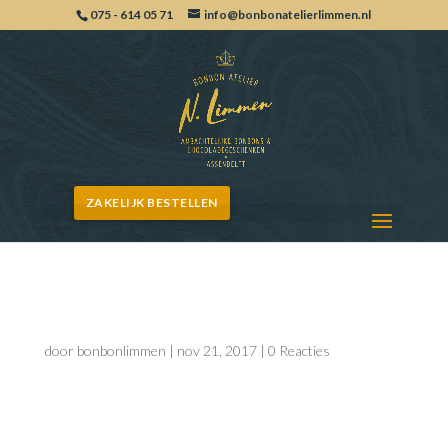
075 - 614 05 71
info@bonbonatelierlimmen.nl
ZAKELIJK BESTELLEN
Kerstkrans Limmen
door
bonbonlimmen
|
nov 21, 2017
|
0 Reacties