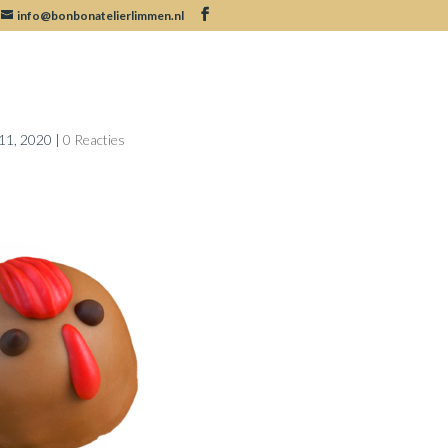
info@bonbonatelierlimmen.nl
-bonbon
11, 2020
|
0 Reacties