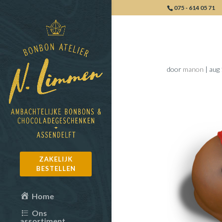
075 - 614 05 71
006-Paas
door
manon
|
aug 
ZAKELIJK
BESTELLEN
Home
Ons
assortiment