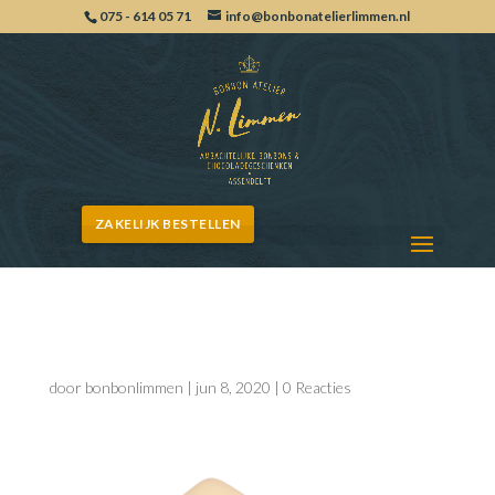
075 - 614 05 71
info@bonbonatelierlimmen.nl
ZAKELIJK BESTELLEN
paasbonbon4-n
door
bonbonlimmen
|
jun 8, 2020
|
0 Reacties