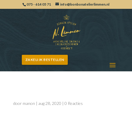
075 - 614 05 71
info@bonbonatelierlimmen.nl
ZAKELIJK BESTELLEN
001-Diabetes
door
manon
|
aug 28, 2020
|
0 Reacties