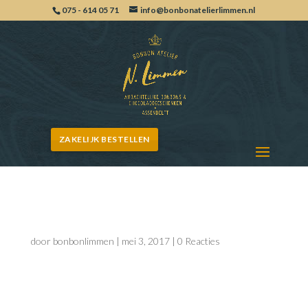
075 - 614 05 71
info@bonbonatelierlimmen.nl
ZAKELIJK BESTELLEN
BonbonAardBeiCanash
door
bonbonlimmen
|
mei 3, 2017
|
0 Reacties