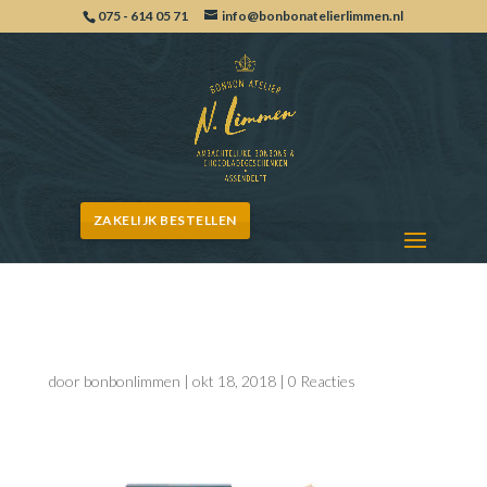
075 - 614 05 71
info@bonbonatelierlimmen.nl
ZAKELIJK BESTELLEN
IMG_2799
door
bonbonlimmen
|
okt 18, 2018
|
0 Reacties