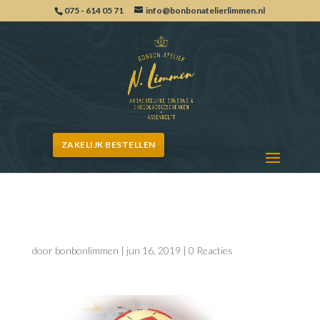
075 - 614 05 71
info@bonbonatelierlimmen.nl
ZAKELIJK BESTELLEN
AjaxVoetbalChocolade
door
bonbonlimmen
|
jun 16, 2019
|
0 Reacties