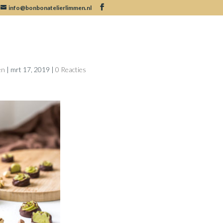
info@bonbonatelierlimmen.nl
Bonbon
en
|
mrt 17, 2019
|
0 Reacties