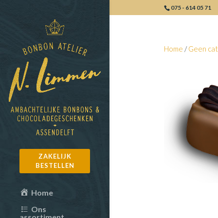
075 - 614 05 71
Home
/
Geen cat
ZAKELIJK
BESTELLEN
Home
Ons
assortiment