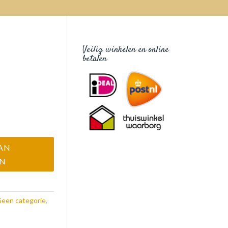
Veilig winkelen en online
betalen
que
AN
EN
een categorie
,