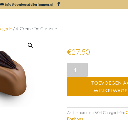
info@bonbonatelierlimmen.nl
egorie
/ 4. Creme De Caraque
4. Creme De Cara
€27.50
4.
Creme
De
TOEVOEGEN A
Caraque
WINKELWAG
aantal
Artikelnummer:
V04
Categorieën:
G
Bonbons