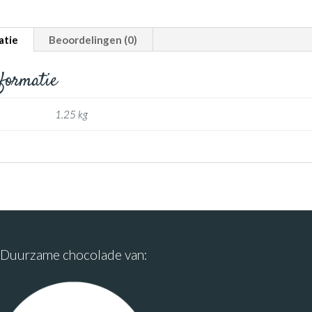
atie
Beoordelingen (0)
nformatie
1.25 kg
Duurzame chocolade van: