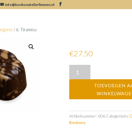
info@bonbonatelierlimmen.nl
egorie
/ 6. Tiramisu
6. Tiramisu
€27.50
6.
Tiramisu
aantal
TOEVOEGEN A
WINKELWAG
Artikelnummer:
V06
Categorieën:
G
Bonbons