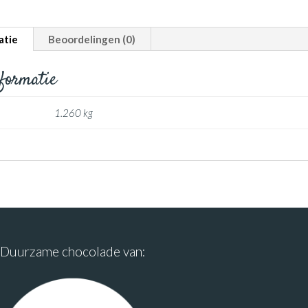
atie
Beoordelingen (0)
nformatie
1.260 kg
Duurzame chocolade van: