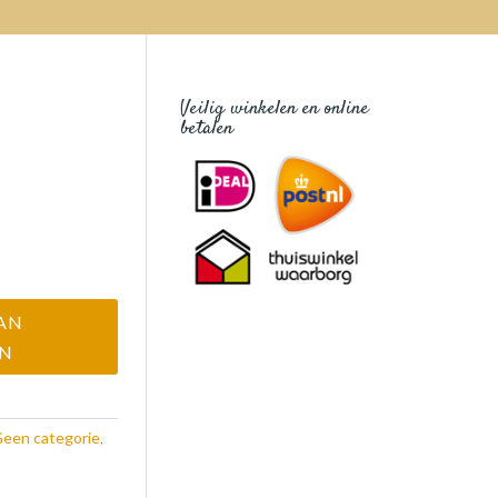
Veilig winkelen en online
betalen
AN
EN
een categorie
,