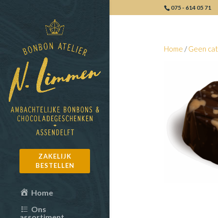
075 - 614 05 71
Home
/
Geen cat
ZAKELIJK
BESTELLEN
Home
Ons
assortiment